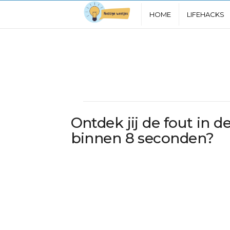
N
HOME
LIFEHACKS
u
t
t
i
Ontdek jij de fout in d
g
binnen 8 seconden?
e
W
e
e