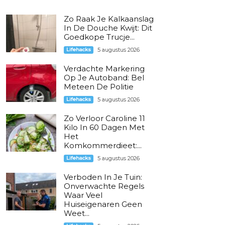
Zo Raak Je Kalkaanslag
In De Douche Kwijt: Dit
Goedkope Trucje...
Lifehacks
5 augustus 2026
Verdachte Markering
Op Je Autoband: Bel
Meteen De Politie
Lifehacks
5 augustus 2026
Zo Verloor Caroline 11
Kilo In 60 Dagen Met
Het
Komkommerdieet:...
Lifehacks
5 augustus 2026
Verboden In Je Tuin:
Onverwachte Regels
Waar Veel
Huiseigenaren Geen
Weet...