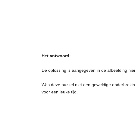
t
j
e
s
Het antwoord:
De oplossing is aangegeven in de afbeelding hie
Was deze puzzel niet een geweldige onderbreking 
voor een leuke tijd.