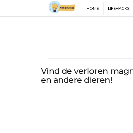
N
HOME
LIFEHACKS
u
t
t
i
Vind de verloren mag
g
en andere dieren!
e
W
e
e