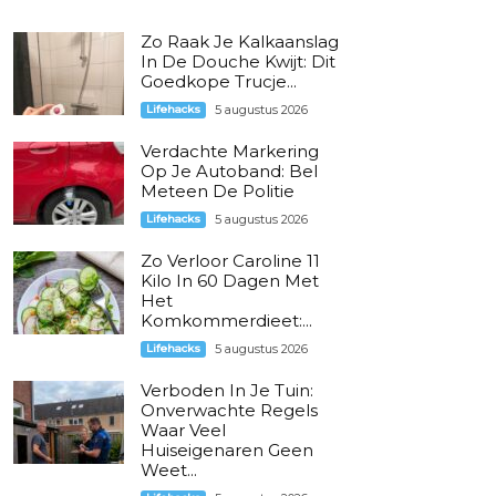
Zo Raak Je Kalkaanslag
In De Douche Kwijt: Dit
Goedkope Trucje...
Lifehacks
5 augustus 2026
Verdachte Markering
Op Je Autoband: Bel
Meteen De Politie
Lifehacks
5 augustus 2026
Zo Verloor Caroline 11
Kilo In 60 Dagen Met
Het
Komkommerdieet:...
Lifehacks
5 augustus 2026
Verboden In Je Tuin:
Onverwachte Regels
Waar Veel
Huiseigenaren Geen
Weet...