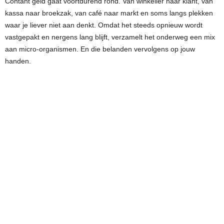
Contant geld gaat voortdurend rond. Van winkelier naar klant, van
kassa naar broekzak, van café naar markt en soms langs plekken
waar je liever niet aan denkt. Omdat het steeds opnieuw wordt
vastgepakt en nergens lang blijft, verzamelt het onderweg een mix
aan micro-organismen. En die belanden vervolgens op jouw
handen.