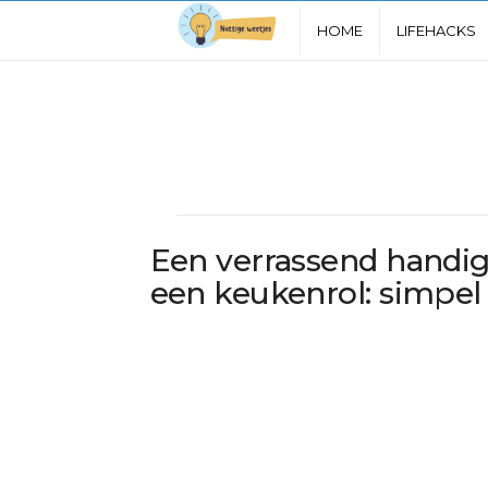
N
HOME
LIFEHACKS
u
t
t
i
Een verrassend handig
g
een keukenrol: simpel
e
W
e
e