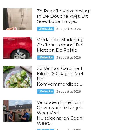
Zo Raak Je Kalkaanslag
In De Douche Kwijt: Dit
Goedkope Trucje...
Lifehacks
5 augustus 2026
Verdachte Markering
Op Je Autoband: Bel
Meteen De Politie
Lifehacks
5 augustus 2026
Zo Verloor Caroline 11
Kilo In 60 Dagen Met
Het
Komkommerdieet:...
Lifehacks
5 augustus 2026
Verboden In Je Tuin:
Onverwachte Regels
Waar Veel
Huiseigenaren Geen
Weet...