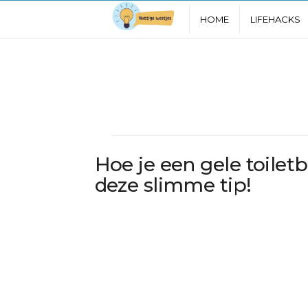
N
HOME
LIFEHACKS
u
t
t
i
Hoe je een gele toiletb
g
deze slimme tip!
e
W
e
e