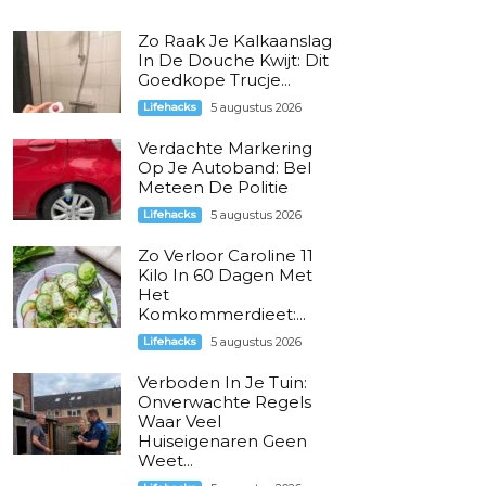
Zo Raak Je Kalkaanslag
In De Douche Kwijt: Dit
Goedkope Trucje...
Lifehacks
5 augustus 2026
Verdachte Markering
Op Je Autoband: Bel
Meteen De Politie
Lifehacks
5 augustus 2026
Zo Verloor Caroline 11
Kilo In 60 Dagen Met
Het
Komkommerdieet:...
Lifehacks
5 augustus 2026
Verboden In Je Tuin:
Onverwachte Regels
Waar Veel
Huiseigenaren Geen
Weet...