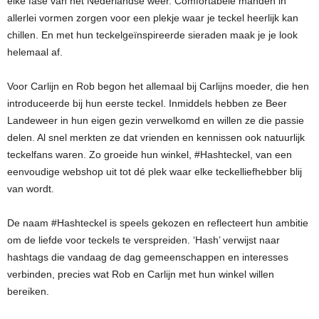
elke fase van het Nederlandse weer. Comfortabele manden in
allerlei vormen zorgen voor een plekje waar je teckel heerlijk kan
chillen. En met hun teckelgeïnspireerde sieraden maak je je look
helemaal af.
Voor Carlijn en Rob begon het allemaal bij Carlijns moeder, die hen
introduceerde bij hun eerste teckel. Inmiddels hebben ze Beer
Landeweer in hun eigen gezin verwelkomd en willen ze die passie
delen. Al snel merkten ze dat vrienden en kennissen ook natuurlijk
teckelfans waren. Zo groeide hun winkel, #Hashteckel, van een
eenvoudige webshop uit tot dé plek waar elke teckelliefhebber blij
van wordt.
De naam #Hashteckel is speels gekozen en reflecteert hun ambitie
om de liefde voor teckels te verspreiden. ‘Hash’ verwijst naar
hashtags die vandaag de dag gemeenschappen en interesses
verbinden, precies wat Rob en Carlijn met hun winkel willen
bereiken.