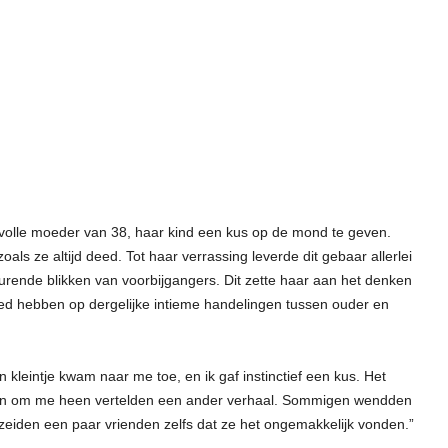
evolle moeder van 38, haar kind een kus op de mond te geven.
oals ze altijd deed. Tot haar verrassing leverde dit gebaar allerlei
urende blikken van voorbijgangers. Dit zette haar aan het denken
loed hebben op dergelijke intieme handelingen tussen ouder en
n kleintje kwam naar me toe, en ik gaf instinctief een kus. Het
likken om me heen vertelden een ander verhaal. Sommigen wendden
zeiden een paar vrienden zelfs dat ze het ongemakkelijk vonden.”