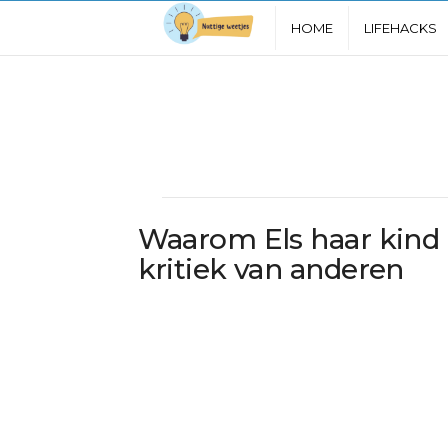
N
HOME
LIFEHACKS
u
t
t
i
Waarom Els haar kind
g
kritiek van anderen
e
W
e
e