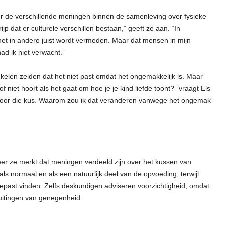
er de verschillende meningen binnen de samenleving over fysieke
p dat er culturele verschillen bestaan,” geeft ze aan. “In
l het in andere juist wordt vermeden. Maar dat mensen in mijn
ad ik niet verwacht.”
elen zeiden dat het niet past omdat het ongemakkelijk is. Maar
 niet hoort als het gaat om hoe je je kind liefde toont?” vraagt Els
efd door die kus. Waarom zou ik dat veranderen vanwege het ongemak
eer ze merkt dat meningen verdeeld zijn over het kussen van
s normaal en als een natuurlijk deel van de opvoeding, terwijl
gepast vinden. Zelfs deskundigen adviseren voorzichtigheid, omdat
uitingen van genegenheid.