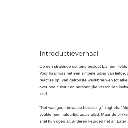
t
j
e
s
Introductieverhaal
Op een stralende ochtend besloot Els, een liefd
Voor haar was het een simpele uiting van liefde, z
reacties op, van gefronste wenkbrauwen tot afke
over hoe cultuur en persoonlijke verschillen inv
kind.
“Het was geen bewuste beslissing,” zegt Els. “Mij
voelde heel natuurlijk, zoals altijd. Maar de b
snel hun ogen af, anderen keurden het af. Later 