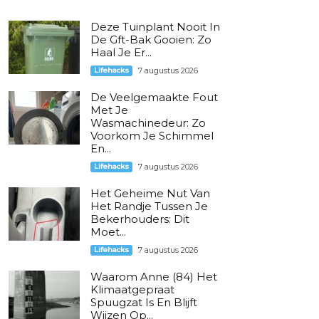
Deze Tuinplant Nooit In
De Gft-Bak Gooien: Zo
Haal Je Er...
Lifehacks
7 augustus 2026
De Veelgemaakte Fout
Met Je
Wasmachinedeur: Zo
Voorkom Je Schimmel
En...
Lifehacks
7 augustus 2026
Het Geheime Nut Van
Het Randje Tussen Je
Bekerhouders: Dit
Moet...
Lifehacks
7 augustus 2026
Waarom Anne (84) Het
Klimaatgepraat
Spuugzat Is En Blijft
Wijzen Op...