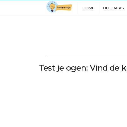
N
HOME
LIFEHACKS
u
t
t
i
Test je ogen: Vind de 
g
e
W
e
e