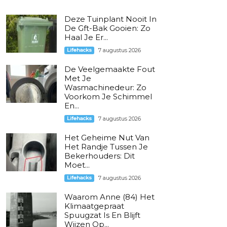
Deze Tuinplant Nooit In
De Gft-Bak Gooien: Zo
Haal Je Er...
Lifehacks
7 augustus 2026
De Veelgemaakte Fout
Met Je
Wasmachinedeur: Zo
Voorkom Je Schimmel
En...
Lifehacks
7 augustus 2026
Het Geheime Nut Van
Het Randje Tussen Je
Bekerhouders: Dit
Moet...
Lifehacks
7 augustus 2026
Waarom Anne (84) Het
Klimaatgepraat
Spuugzat Is En Blijft
Wijzen Op...