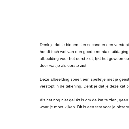
t
j
e
s
Denk je dat je binnen tien seconden een verstopte
houdt toch wel van een goede mentale uitdaging o
afbeelding voor het eerst ziet, lijkt het gewoon e
door wat je als eerste ziet.
Deze afbeelding speelt een spelletje met je geest.
verstopt in de tekening. Denk je dat je deze kat
Als het nog niet gelukt is om de kat te zien, gee
waar je moet kijken. Dit is een test voor je obse